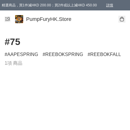
精選商品，買1件減HKD 200.00；買2件或以上減HKD 450.00
詳情
AAPE商品,會員專享9折或以上（按會員等級）AAPE products, members can enjoy 10% off
精選商品，任選買2件或以上減HKD 100.00
購物滿 HKD 800.00即享免運費優惠！（適用於 特定的送貨方式 )
詳情
PumpFuryHK.Store
#75
AAPESPRING
REEBOKSPRING
REEBOKFALL
1項 商品