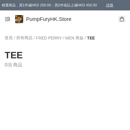
精選商品，買1件減HKD 200.00；買2件或以上減HKD 450.00
詳情
AAPE商品,會員專享9折或以上（按會員等級）AAPE products, members can enjoy 10% off
精選商品，任選買2件或以上減HKD 100.00
購物滿 HKD 800.00即享免運費優惠！（適用於 特定的送貨方式 )
詳情
PumpFuryHK.Store
首頁
/
所有商品
/
/
/
FRED PERRY
MEN 男裝
TEE
TEE
0項 商品