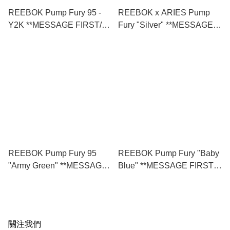
REEBOK Pump Fury 95 -
REEBOK x ARIES Pump
Y2K **MESSAGE FIRST/先
Fury "Silver" **MESSAGE
查詢貨存** (100069777)
FIRST/先查詢貨存**
(100208649)
REEBOK Pump Fury 95
REEBOK Pump Fury "Baby
"Army Green" **MESSAGE
Blue" **MESSAGE FIRST/
FIRST/先查詢貨存**
先查詢貨存** (100200786)
(GZ2187)
關注我們