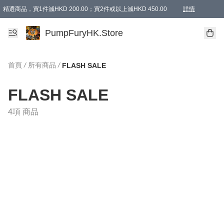
精選商品，買1件減HKD 200.00；買2件或以上減HKD 450.00
詳情
AAPE商品,會員專享9折或以上（按會員等級）AAPE products, members can enjoy 10% off
精選商品，任選買2件或以上減HKD 100.00
購物滿 HKD 800.00即享免運費優惠！（適用於 特定的送貨方式 )
詳情
PumpFuryHK.Store
首頁
/
所有商品
/
FLASH SALE
FLASH SALE
4項 商品