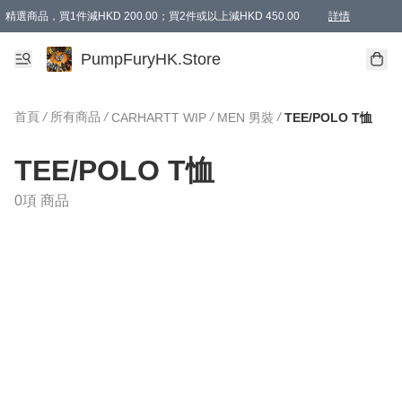
精選商品，買1件減HKD 200.00；買2件或以上減HKD 450.00
詳情
AAPE商品,會員專享9折或以上（按會員等級）AAPE products, members can enjoy 10% off
精選商品，任選買2件或以上減HKD 100.00
購物滿 HKD 800.00即享免運費優惠！（適用於 特定的送貨方式 )
詳情
PumpFuryHK.Store
首頁
/
所有商品
/
/
/
CARHARTT WIP
MEN 男裝
TEE/POLO T恤
TEE/POLO T恤
0項 商品