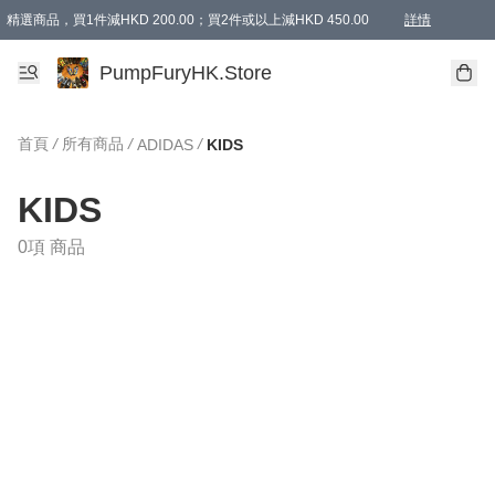
精選商品，買1件減HKD 200.00；買2件或以上減HKD 450.00
詳情
AAPE商品,會員專享9折或以上（按會員等級）AAPE products, members can enjoy 10% off
精選商品，任選買2件或以上減HKD 100.00
購物滿 HKD 800.00即享免運費優惠！（適用於 特定的送貨方式 )
詳情
PumpFuryHK.Store
首頁
/
所有商品
/
/
ADIDAS
KIDS
KIDS
0項 商品