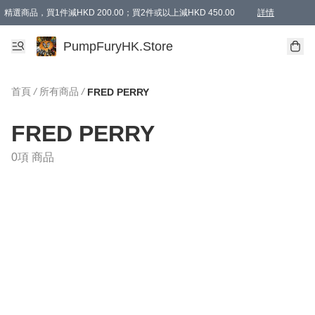
精選商品，買1件減HKD 200.00；買2件或以上減HKD 450.00
詳情
AAPE商品,會員專享9折或以上（按會員等級）AAPE products, members can enjoy 10% off
精選商品，任選買2件或以上減HKD 100.00
購物滿 HKD 800.00即享免運費優惠！（適用於 特定的送貨方式 )
詳情
PumpFuryHK.Store
首頁
/
所有商品
/
FRED PERRY
FRED PERRY
0項 商品