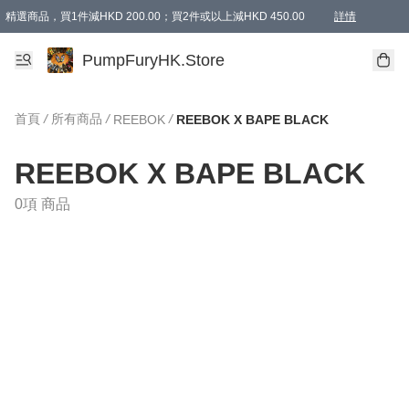
精選商品，買1件減HKD 200.00；買2件或以上減HKD 450.00
詳情
AAPE商品,會員專享9折或以上（按會員等級）AAPE products, members can enjoy 10% off
精選商品，任選買2件或以上減HKD 100.00
購物滿 HKD 800.00即享免運費優惠！（適用於 特定的送貨方式 )
詳情
PumpFuryHK.Store
首頁
/
所有商品
/
/
REEBOK
REEBOK X BAPE BLACK
REEBOK X BAPE BLACK
0項 商品