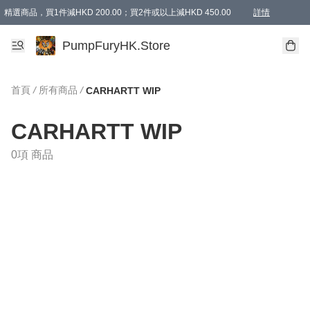
精選商品，買1件減HKD 200.00；買2件或以上減HKD 450.00
詳情
AAPE商品,會員專享9折或以上（按會員等級）AAPE products, members can enjoy 10% off
精選商品，任選買2件或以上減HKD 100.00
購物滿 HKD 800.00即享免運費優惠！（適用於 特定的送貨方式 )
詳情
PumpFuryHK.Store
首頁
/
所有商品
/
CARHARTT WIP
CARHARTT WIP
0項 商品