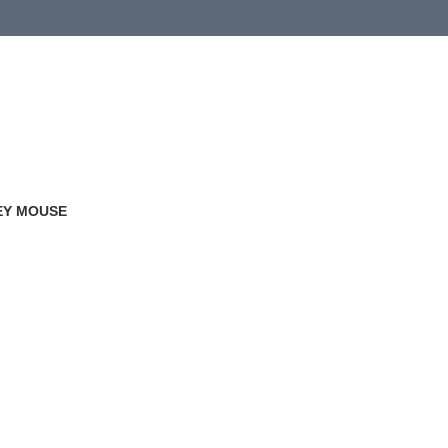
 or more (based on membership level)
詳情
EY MOUSE