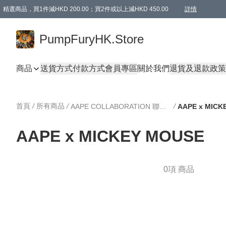
精選商品，買1件減HKD 200.00；買2件或以上減HKD 450.00
詳情
AAPE商品,會員專享9折或以上（按會員等級）AAPE products, members can enjoy 10% off
精選商品，任選買2件或以上減HKD 100.00
購物滿 HKD 800.00即享免運費優惠！（適用於 特定的送貨方式 )
詳情
PumpFuryHK.Store
商品
送貨方式
付款方式
會員專區
關於我們
退貨及退款政策
首頁
/
所有商品
/
/
AAPE COLLABORATION 聯名系列
AAPE x MICK
AAPE x MICKEY MOUSE
0項 商品