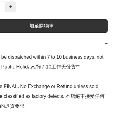
+
加至購物車
−
l be dispatched within 7 to 10 business days, not 
 of Public Holidays/預7-10工作天發貨**

are FINAL. No Exchange or Refund unless sold 
are classified as factory defects. 本店絕不接受任何