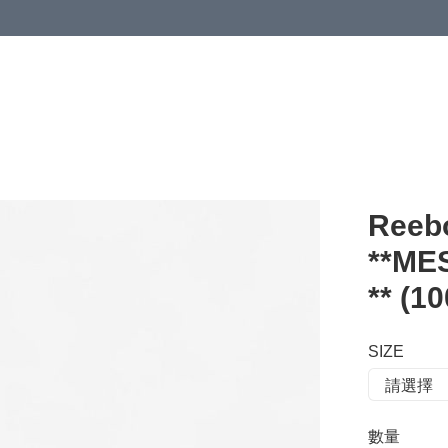
 or more (based on membership level)
詳情
Reeb
**M
** (1
SIZE
數量