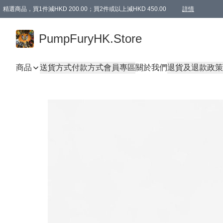
精選商品，買1件減HKD 200.00；買2件或以上減HKD 450.00
詳情
AAPE商品,會員專享9折或以上（按會員等級）AAPE products, members can enjoy 10% off
精選商品，任選買2件或以上減HKD 100.00
購物滿 HKD 800.00即享免運費優惠！（適用於 特定的送貨方式 )
詳情
PumpFuryHK.Store
商品
送貨方式
付款方式
會員專區
關於我們
退貨及退款政策