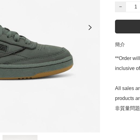
−
簡介
**Order wil
inclusive
All sales 
products 