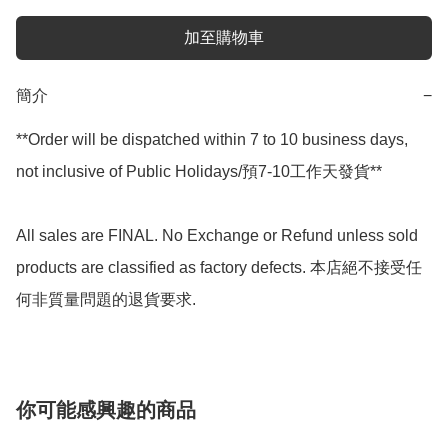
加至購物車
簡介
−
**Order will be dispatched within 7 to 10 business days, 
not inclusive of Public Holidays/預7-10工作天發貨**

All sales are FINAL. No Exchange or Refund unless sold 
products are classified as factory defects. 本店絕不接受任
你可能感興趣的商品