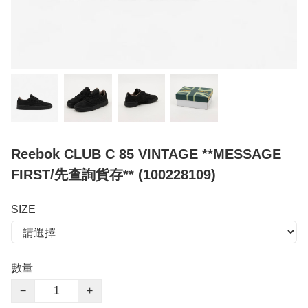
Reebok CLUB C 85 VINTAGE **MESSAGE
FIRST/先查詢貨存** (100228109)
SIZE
數量
−
+