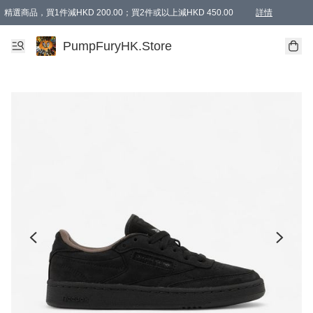
精選商品，買1件減HKD 200.00；買2件或以上減HKD 450.00
詳情
AAPE商品,會員專享9折或以上（按會員等級）AAPE products, members can enjoy 10% off
精選商品，任選買2件或以上減HKD 100.00
購物滿 HKD 800.00即享免運費優惠！（適用於 特定的送貨方式 )
詳情
PumpFuryHK.Store