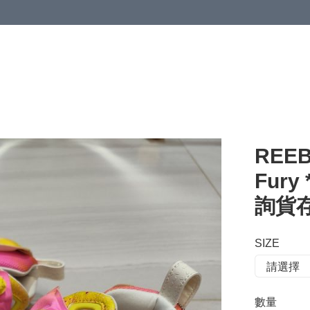
 or more (based on membership level)
詳情
REEB
Fury
詢貨存*
SIZE
數量