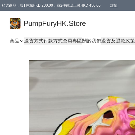
精選商品，買1件減HKD 200.00；買2件或以上減HKD 450.00
詳情
AAPE商品,會員專享9折或以上（按會員等級）AAPE products, members can enjoy 10% off
精選商品，任選買2件或以上減HKD 100.00
購物滿 HKD 800.00即享免運費優惠！（適用於 特定的送貨方式 )
詳情
PumpFuryHK.Store
商品
送貨方式
付款方式
會員專區
關於我們
退貨及退款政策