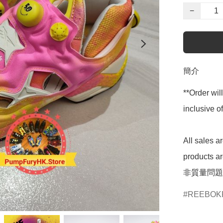
−
簡介
**Order wil
inclusive
All sales 
products 
非質量問題
REEBOK