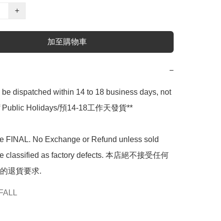
+
加至購物車
−
l be dispatched within 14 to 18 business days, not 
 of Public Holidays/預14-18工作天發貨**

are FINAL. No Exchange or Refund unless sold 
are classified as factory defects. 本店絕不接受任何
的退貨要求.
FALL