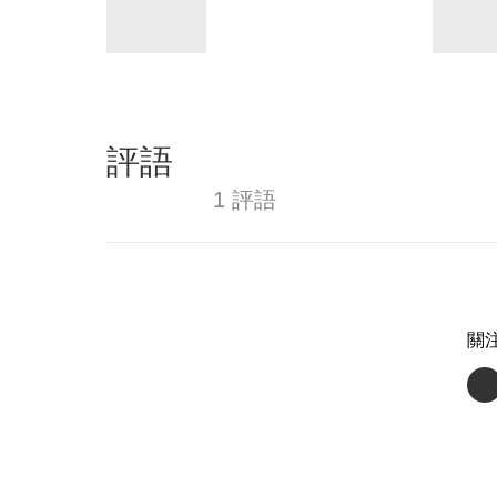
評語
1 評語
關