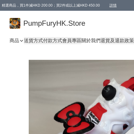
精選商品，買1件減HKD 200.00；買2件或以上減HKD 450.00
詳情
AAPE商品,會員專享9折或以上（按會員等級）AAPE products, members can enjoy 10% off
精選商品，任選買2件或以上減HKD 100.00
購物滿 HKD 800.00即享免運費優惠！（適用於 特定的送貨方式 )
詳情
PumpFuryHK.Store
商品
送貨方式
付款方式
會員專區
關於我們
退貨及退款政策