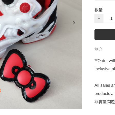
數量
−
簡介
**Order wil
inclusive
All sales 
products 
非質量問題