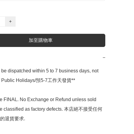
+
加至購物車
−
l be dispatched within 5 to 7 business days, not 
 of Public Holidays/預5-7工作天發貨**

are FINAL. No Exchange or Refund unless sold 
are classified as factory defects. 本店絕不接受任何
的退貨要求.