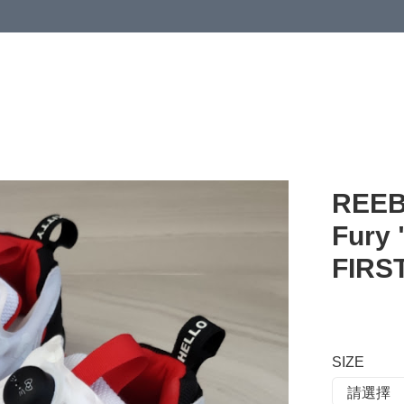
 or more (based on membership level)
詳情
REEB
Fury 
FIRS
SIZE