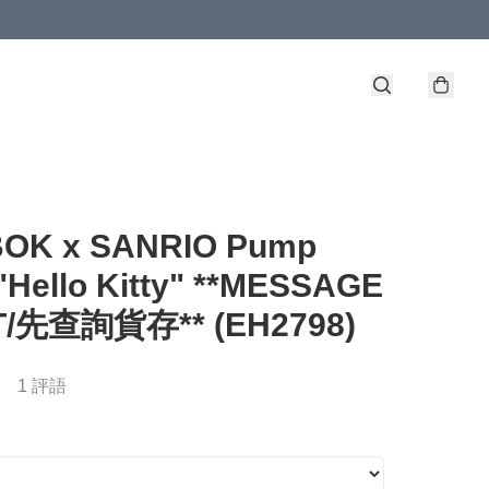
OK x SANRIO Pump
"Hello Kitty" **MESSAGE
T/先查詢貨存** (EH2798)
1 評語