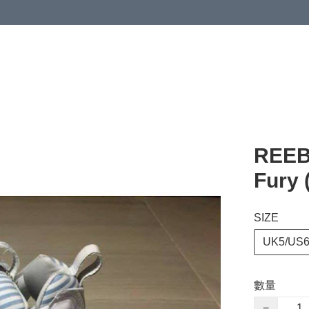
 or more (based on membership level)
詳情
REEB
Fury 
SIZE
UK5/US6
數量
−