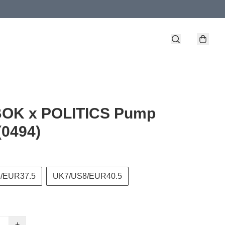
OK x POLITICS Pump
(0494)
/EUR37.5
UK7/US8/EUR40.5
+