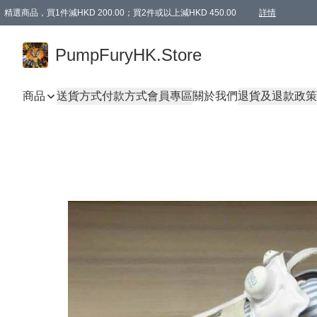
精選商品，買1件減HKD 200.00；買2件或以上減HKD 450.00
詳情
AAPE商品,會員專享9折或以上（按會員等級）AAPE products, members can enjoy 10% off
精選商品，任選買2件或以上減HKD 100.00
購物滿 HKD 800.00即享免運費優惠！（適用於 特定的送貨方式 )
詳情
PumpFuryHK.Store
商品
送貨方式
付款方式
會員專區
關於我們
退貨及退款政策