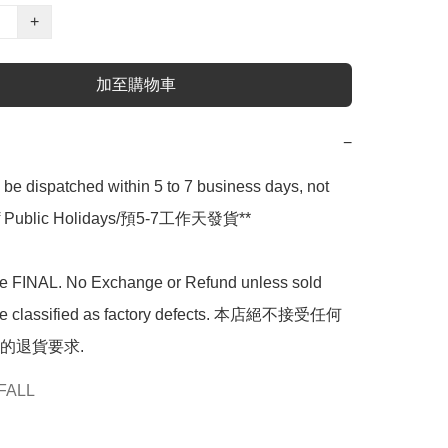
+
加至購物車
−
l be dispatched within 5 to 7 business days, not 
 of Public Holidays/預5-7工作天發貨**

are FINAL. No Exchange or Refund unless sold 
are classified as factory defects. 本店絕不接受任何
的退貨要求.
FALL