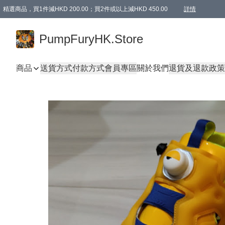
精選商品，買1件減HKD 200.00；買2件或以上減HKD 450.00
詳情
AAPE商品,會員專享9折或以上（按會員等級）AAPE products, members can enjoy 10% off
精選商品，任選買2件或以上減HKD 100.00
購物滿 HKD 800.00即享免運費優惠！（適用於 特定的送貨方式 )
詳情
PumpFuryHK.Store
商品
送貨方式
付款方式
會員專區
關於我們
退貨及退款政策