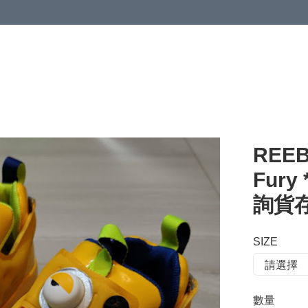
 or more (based on membership level)
詳情
REEB
Fury
詢貨存*
SIZE
數量