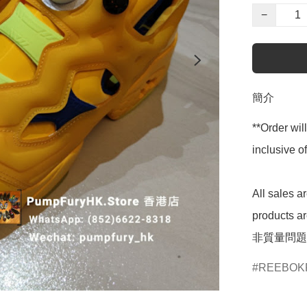
−
簡介
**Order wil
inclusive
All sales 
products 
非質量問題
REEBOK