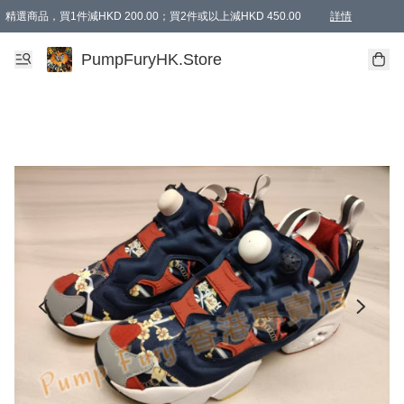
精選商品，買1件減HKD 200.00；買2件或以上減HKD 450.00
詳情
AAPE商品,會員專享9折或以上（按會員等級）AAPE products, members can enjoy 10% off
精選商品，任選買2件或以上減HKD 100.00
購物滿 HKD 800.00即享免運費優惠！（適用於 特定的送貨方式 )
詳情
PumpFuryHK.Store