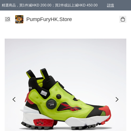
精選商品，買1件減HKD 200.00；買2件或以上減HKD 450.00
詳情
AAPE商品,會員專享9折或以上（按會員等級）AAPE products, members can enjoy 10% off
精選商品，任選買2件或以上減HKD 100.00
購物滿 HKD 800.00即享免運費優惠！（適用於 特定的送貨方式 )
詳情
PumpFuryHK.Store