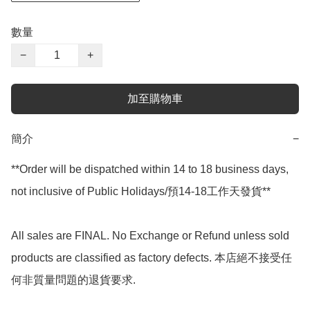
數量
−
+
加至購物車
簡介
−
**Order will be dispatched within 14 to 18 business days, 
not inclusive of Public Holidays/預14-18工作天發貨**

All sales are FINAL. No Exchange or Refund unless sold 
products are classified as factory defects. 本店絕不接受任
何非質量問題的退貨要求.