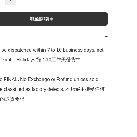
加至購物車
−
l be dispatched within 7 to 10 business days, not 
 of Public Holidays/預7-10工作天發貨**

are FINAL. No Exchange or Refund unless sold 
are classified as factory defects. 本店絕不接受任何
的退貨要求.