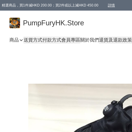
精選商品，買1件減HKD 200.00；買2件或以上減HKD 450.00
詳情
AAPE商品,會員專享9折或以上（按會員等級）AAPE products, members can enjoy 10% off
精選商品，任選買2件或以上減HKD 100.00
購物滿 HKD 800.00即享免運費優惠！（適用於 特定的送貨方式 )
詳情
PumpFuryHK.Store
商品
送貨方式
付款方式
會員專區
關於我們
退貨及退款政策