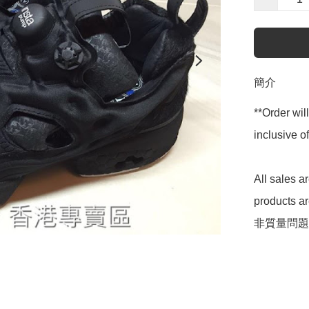
簡介
**Order wil
inclusive
All sales 
products 
非質量問題