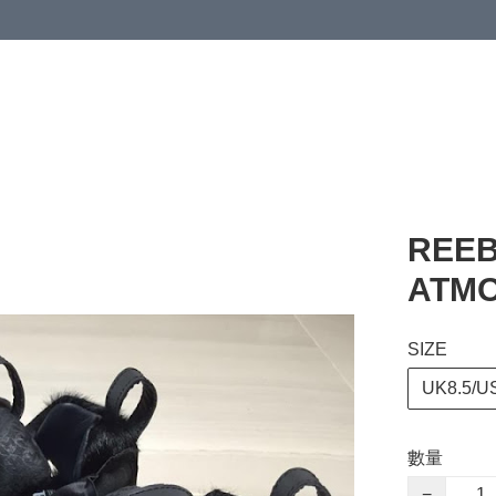
 or more (based on membership level)
詳情
REEB
ATMO
SIZE
UK8.5/U
數量
−