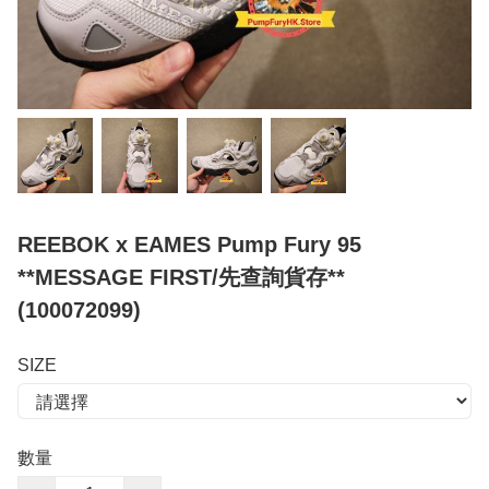
REEBOK x EAMES Pump Fury 95
**MESSAGE FIRST/先查詢貨存**
(100072099)
SIZE
數量