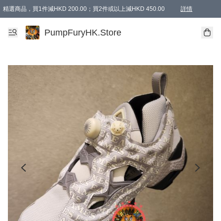
精選商品，買1件減HKD 200.00；買2件或以上減HKD 450.00
詳情
AAPE商品,會員專享9折或以上（按會員等級）AAPE products, members can enjoy 10% off
精選商品，任選買2件或以上減HKD 100.00
購物滿 HKD 800.00即享免運費優惠！（適用於 特定的送貨方式 )
詳情
PumpFuryHK.Store