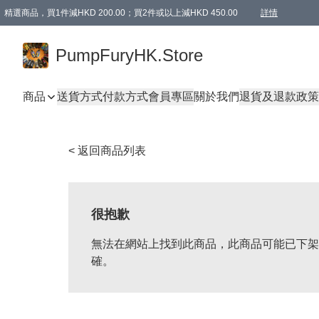
精選商品，買1件減HKD 200.00；買2件或以上減HKD 450.00
詳情
AAPE商品,會員專享9折或以上（按會員等級）AAPE products, members can enjoy 10% off
精選商品，任選買2件或以上減HKD 100.00
購物滿 HKD 800.00即享免運費優惠！（適用於 特定的送貨方式 )
詳情
PumpFuryHK.Store
商品
送貨方式
付款方式
會員專區
關於我們
退貨及退款政策
< 返回商品列表
很抱歉
無法在網站上找到此商品，此商品可能已下架
確。