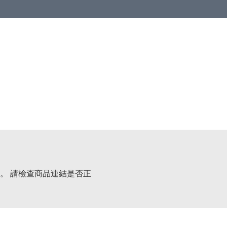
 or more (based on membership level)
詳情
。 請檢查商品連結是否正