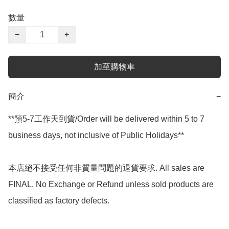
數量
−
+
加至購物車
簡介
−
**預5-7工作天到貨/Order will be delivered within 5 to 7 
business days, not inclusive of Public Holidays**

本店絕不接受任何非質量問題的退貨要求. All sales are 
FINAL. No Exchange or Refund unless sold products are 
classified as factory defects.