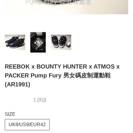
REEBOK x BOUNTY HUNTER x ATMOS x
PACKER Pump Fury 男女碼皮制運動鞋
(AR1991)
1 評語
SIZE
UK8/US9/EUR42