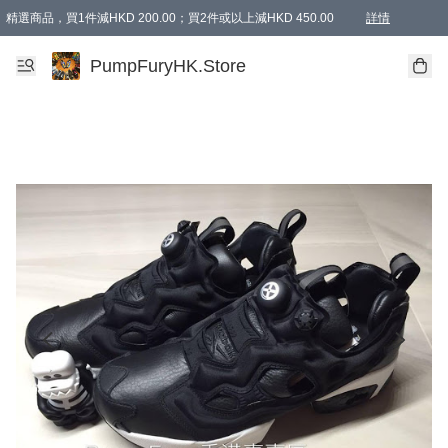
精選商品，買1件減HKD 200.00；買2件或以上減HKD 450.00
詳情
AAPE商品,會員專享9折或以上（按會員等級）AAPE products, members can enjoy 10% off
精選商品，任選買2件或以上減HKD 100.00
購物滿 HKD 800.00即享免運費優惠！（適用於 特定的送貨方式 )
詳情
PumpFuryHK.Store