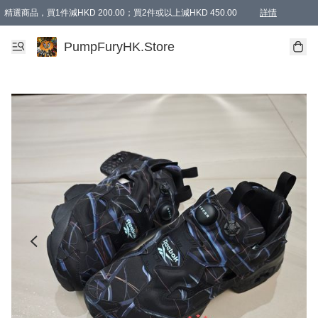
精選商品，買1件減HKD 200.00；買2件或以上減HKD 450.00
詳情
AAPE商品,會員專享9折或以上（按會員等級）AAPE products, members can enjoy 10% off
精選商品，任選買2件或以上減HKD 100.00
購物滿 HKD 800.00即享免運費優惠！（適用於 特定的送貨方式 )
詳情
PumpFuryHK.Store