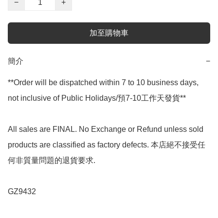
−
+
加至購物車
簡介
−
**Order will be dispatched within 7 to 10 business days, 
not inclusive of Public Holidays/預7-10工作天發貨**

All sales are FINAL. No Exchange or Refund unless sold 
products are classified as factory defects. 本店絕不接受任
何非質量問題的退貨要求.

GZ9432