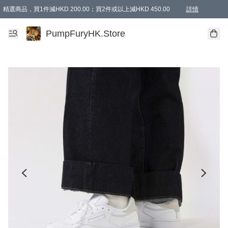
精選商品，買1件減HKD 200.00；買2件或以上減HKD 450.00
詳情
AAPE商品,會員專享9折或以上（按會員等級）AAPE products, members can enjoy 10% off
精選商品，任選買2件或以上減HKD 100.00
購物滿 HKD 800.00即享免運費優惠！（適用於 特定的送貨方式 )
詳情
PumpFuryHK.Store