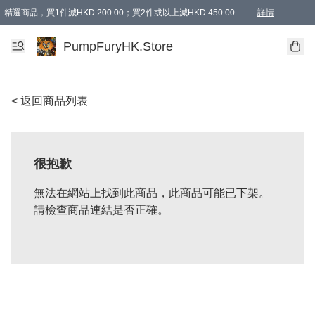
精選商品，買1件減HKD 200.00；買2件或以上減HKD 450.00
詳情
AAPE商品,會員專享9折或以上（按會員等級）AAPE products, members can enjoy 10% off
精選商品，任選買2件或以上減HKD 100.00
購物滿 HKD 800.00即享免運費優惠！（適用於 特定的送貨方式 )
詳情
PumpFuryHK.Store
< 返回商品列表
很抱歉
無法在網站上找到此商品，此商品可能已下架。
請檢查商品連結是否正確。