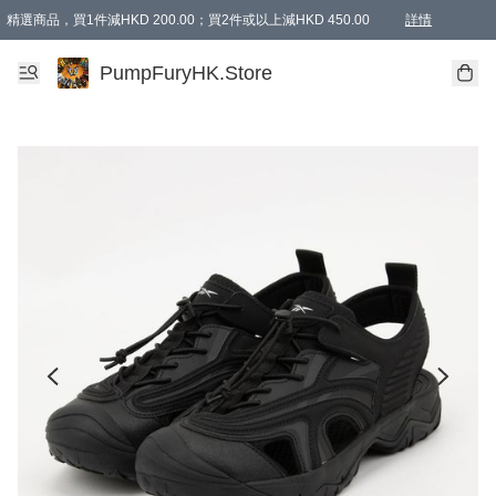
精選商品，買1件減HKD 200.00；買2件或以上減HKD 450.00
詳情
AAPE商品,會員專享9折或以上（按會員等級）AAPE products, members can enjoy 10% off
精選商品，任選買2件或以上減HKD 100.00
購物滿 HKD 800.00即享免運費優惠！（適用於 特定的送貨方式 )
詳情
PumpFuryHK.Store