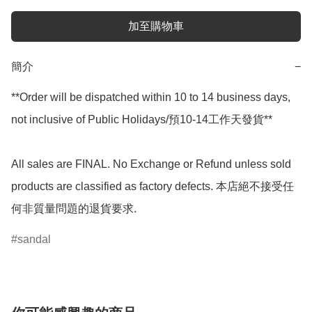
加至購物車
簡介
−
**Order will be dispatched within 10 to 14 business days, 
not inclusive of Public Holidays/預10-14工作天發貨**

All sales are FINAL. No Exchange or Refund unless sold 
products are classified as factory defects. 本店絕不接受任
何非質量問題的退貨要求.
sandal