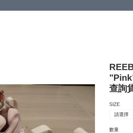
 or more (based on membership level)
詳情
REEB
"Pin
查詢貨存
SIZE
數量