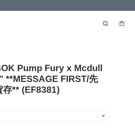
OK Pump Fury x Mcdull
k" **MESSAGE FIRST/先
** (EF8381)