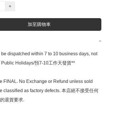
+
加至購物車
−
l be dispatched within 7 to 10 business days, not 
 of Public Holidays/預7-10工作天發貨**

are FINAL. No Exchange or Refund unless sold 
are classified as factory defects. 本店絕不接受任何
的退貨要求.