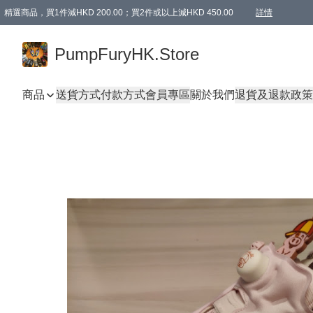
精選商品，買1件減HKD 200.00；買2件或以上減HKD 450.00
詳情
AAPE商品,會員專享9折或以上（按會員等級）AAPE products, members can enjoy 10% off
精選商品，任選買2件或以上減HKD 100.00
購物滿 HKD 800.00即享免運費優惠！（適用於 特定的送貨方式 )
詳情
PumpFuryHK.Store
商品
送貨方式
付款方式
會員專區
關於我們
退貨及退款政策