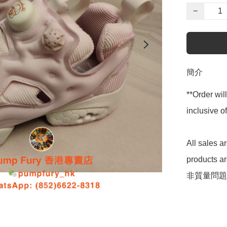
−
簡介
**Order wil
inclusive
All sales 
products 
非質量問題