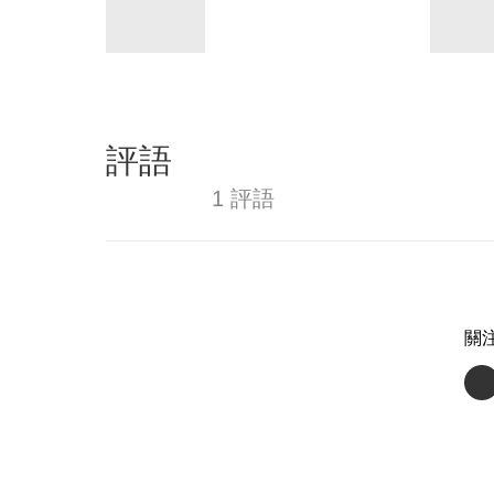
評語
1 評語
關