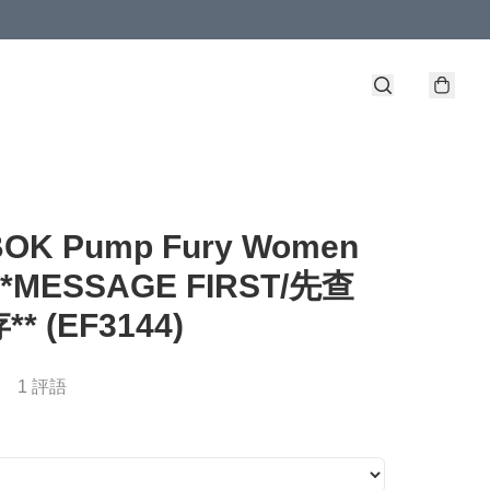
OK Pump Fury Women
*MESSAGE FIRST/先查
* (EF3144)
1 評語