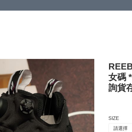
 or more (based on membership level)
詳情
REEB
女碼 *
詢貨存*
SIZE