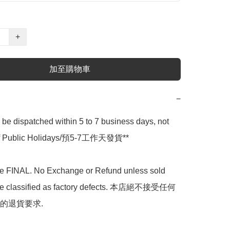
+
加至購物車
−
l be dispatched within 5 to 7 business days, not 
 of Public Holidays/預5-7工作天發貨**

are FINAL. No Exchange or Refund unless sold 
are classified as factory defects. 本店絕不接受任何
的退貨要求.