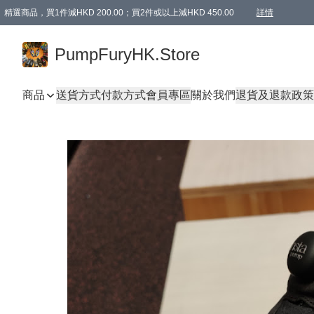
精選商品，買1件減HKD 200.00；買2件或以上減HKD 450.00
詳情
AAPE商品,會員專享9折或以上（按會員等級）AAPE products, members can enjoy 10% off
精選商品，任選買2件或以上減HKD 100.00
購物滿 HKD 800.00即享免運費優惠！（適用於 特定的送貨方式 )
詳情
PumpFuryHK.Store
商品
送貨方式
付款方式
會員專區
關於我們
退貨及退款政策