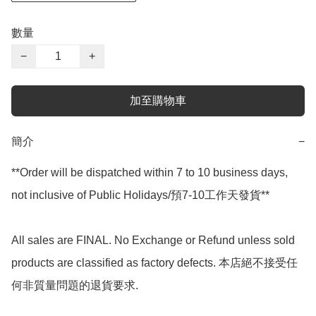
數量
−
+
加至購物車
簡介
−
**Order will be dispatched within 7 to 10 business days, 
not inclusive of Public Holidays/預7-10工作天發貨**

All sales are FINAL. No Exchange or Refund unless sold 
products are classified as factory defects. 本店絕不接受任
何非質量問題的退貨要求.