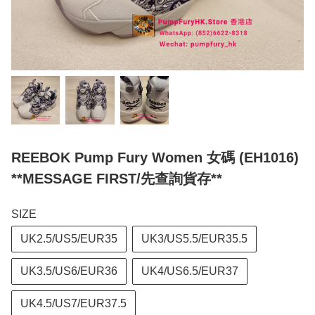
REEBOK Pump Fury Women 女碼 (EH1016)
**MESSAGE FIRST/先查詢貨存**
SIZE
UK2.5/US5/EUR35
UK3/US5.5/EUR35.5
UK3.5/US6/EUR36
UK4/US6.5/EUR37
UK4.5/US7/EUR37.5