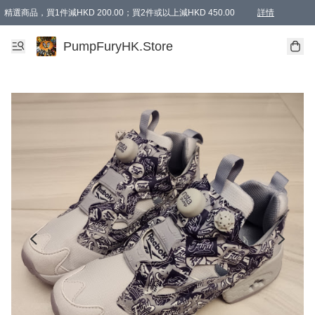
精選商品，買1件減HKD 200.00；買2件或以上減HKD 450.00
詳情
AAPE商品,會員專享9折或以上（按會員等級）AAPE products, members can enjoy 10% off
精選商品，任選買2件或以上減HKD 100.00
購物滿 HKD 800.00即享免運費優惠！（適用於 特定的送貨方式 )
詳情
PumpFuryHK.Store