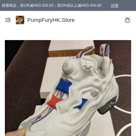
精選商品，買1件減HKD 200.00；買2件或以上減HKD 450.00
詳情
AAPE商品,會員專享9折或以上（按會員等級）AAPE products, members can enjoy 10% off
精選商品，任選買2件或以上減HKD 100.00
購物滿 HKD 800.00即享免運費優惠！（適用於 特定的送貨方式 )
詳情
PumpFuryHK.Store