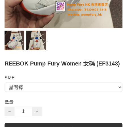
REEBOK Pump Fury Women 女碼 (EF3143)
SIZE
數量
−
+