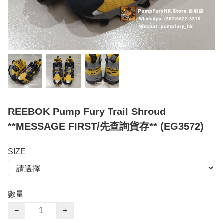
REEBOK Pump Fury Trail Shroud
**MESSAGE FIRST/先查詢貨存** (EG3572)
SIZE
數量
−
+