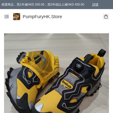
精選商品，買1件減HKD 200.00；買2件或以上減HKD 450.00
詳情
AAPE商品,會員專享9折或以上（按會員等級）AAPE products, members can enjoy 10% off
精選商品，任選買2件或以上減HKD 100.00
購物滿 HKD 800.00即享免運費優惠！（適用於 特定的送貨方式 )
詳情
PumpFuryHK.Store