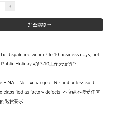
+
加至購物車
−
l be dispatched within 7 to 10 business days, not 
 of Public Holidays/預7-10工作天發貨**

are FINAL. No Exchange or Refund unless sold 
are classified as factory defects. 本店絕不接受任何
的退貨要求.