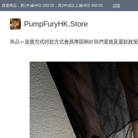
精選商品，買1件減HKD 200.00；買2件或以上減HKD 450.00
詳情
AAPE商品,會員專享9折或以上（按會員等級）AAPE products, members can enjoy 10% off
精選商品，任選買2件或以上減HKD 100.00
購物滿 HKD 800.00即享免運費優惠！（適用於 特定的送貨方式 )
詳情
PumpFuryHK.Store
商品
送貨方式
付款方式
會員專區
關於我們
退貨及退款政策