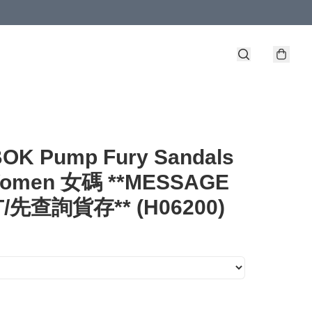
OK Pump Fury Sandals
Women 女碼 **MESSAGE
T/先查詢貨存** (H06200)