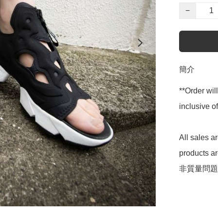
−
簡介
**Order wil
inclusive
All sales 
products 
非質量問題