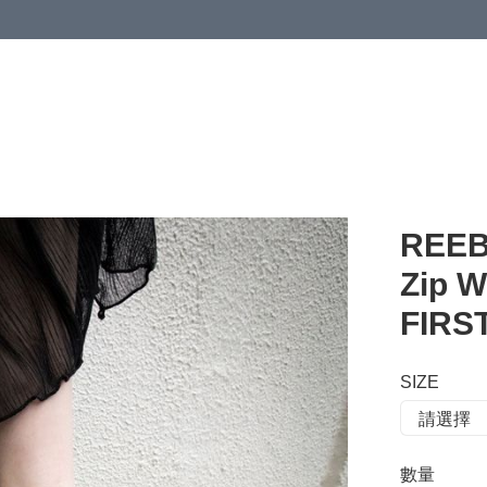
 or more (based on membership level)
詳情
REEB
Zip 
FIRS
SIZE
數量