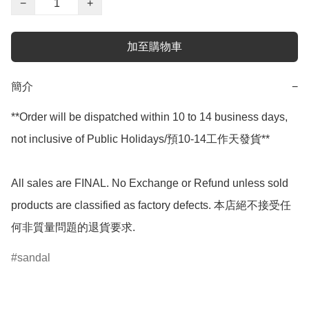
−
+
加至購物車
簡介
−
**Order will be dispatched within 10 to 14 business days, 
not inclusive of Public Holidays/預10-14工作天發貨**

All sales are FINAL. No Exchange or Refund unless sold 
products are classified as factory defects. 本店絕不接受任
何非質量問題的退貨要求.
sandal