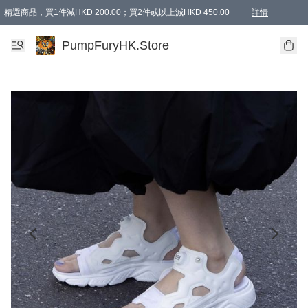
精選商品，買1件減HKD 200.00；買2件或以上減HKD 450.00
詳情
AAPE商品,會員專享9折或以上（按會員等級）AAPE products, members can enjoy 10% off
精選商品，任選買2件或以上減HKD 100.00
購物滿 HKD 800.00即享免運費優惠！（適用於 特定的送貨方式 )
詳情
PumpFuryHK.Store