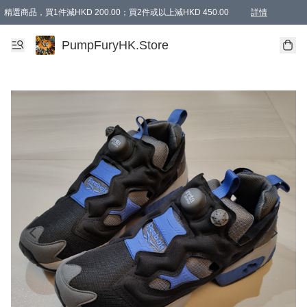
精選商品，買1件減HKD 200.00；買2件或以上減HKD 450.00
詳情
AAPE商品,會員專享9折或以上（按會員等級）AAPE products, members can enjoy 10% off
精選商品，任選買2件或以上減HKD 100.00
購物滿 HKD 800.00即享免運費優惠！（適用於 特定的送貨方式 )
詳情
PumpFuryHK.Store