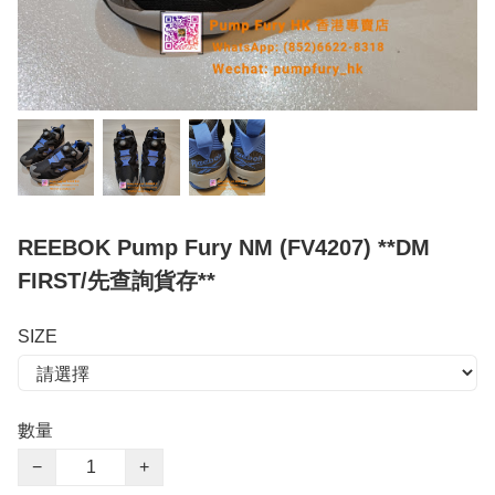
REEBOK Pump Fury NM (FV4207) **DM
FIRST/先查詢貨存**
SIZE
數量
−
+