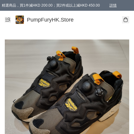
精選商品，買1件減HKD 200.00；買2件或以上減HKD 450.00
詳情
AAPE商品,會員專享9折或以上（按會員等級）AAPE products, members can enjoy 10% off
精選商品，任選買2件或以上減HKD 100.00
購物滿 HKD 800.00即享免運費優惠！（適用於 特定的送貨方式 )
詳情
PumpFuryHK.Store