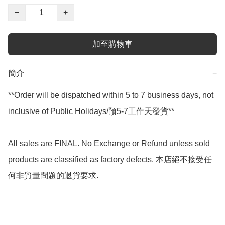
−
+
加至購物車
簡介
−
**Order will be dispatched within 5 to 7 business days, not 
inclusive of Public Holidays/預5-7工作天發貨**

All sales are FINAL. No Exchange or Refund unless sold 
products are classified as factory defects. 本店絕不接受任
何非質量問題的退貨要求.