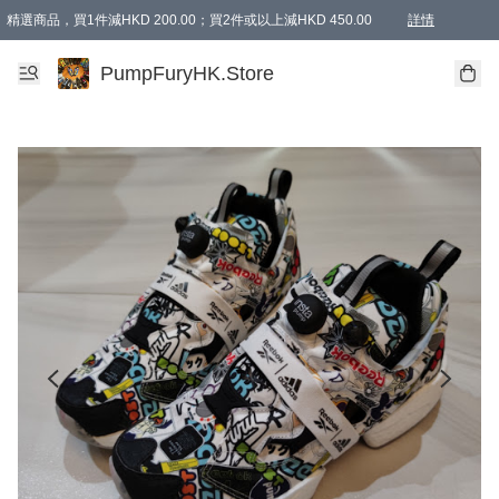
精選商品，買1件減HKD 200.00；買2件或以上減HKD 450.00
詳情
AAPE商品,會員專享9折或以上（按會員等級）AAPE products, members can enjoy 10% off
精選商品，任選買2件或以上減HKD 100.00
購物滿 HKD 800.00即享免運費優惠！（適用於 特定的送貨方式 )
詳情
PumpFuryHK.Store