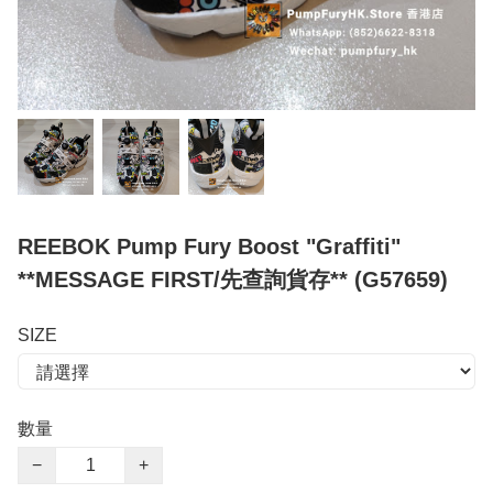
REEBOK Pump Fury Boost "Graffiti"
**MESSAGE FIRST/先查詢貨存** (G57659)
SIZE
數量
−
+