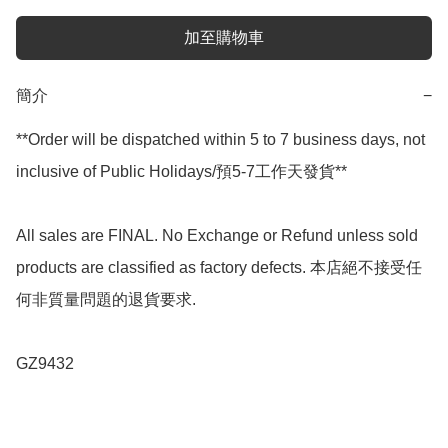
加至購物車
簡介
−
**Order will be dispatched within 5 to 7 business days, not 
inclusive of Public Holidays/預5-7工作天發貨**

All sales are FINAL. No Exchange or Refund unless sold 
products are classified as factory defects. 本店絕不接受任
何非質量問題的退貨要求.

GZ9432