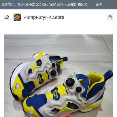
精選商品，買1件減HKD 200.00；買2件或以上減HKD 450.00
詳情
AAPE商品,會員專享9折或以上（按會員等級）AAPE products, members can enjoy 10% off
精選商品，任選買2件或以上減HKD 100.00
購物滿 HKD 800.00即享免運費優惠！（適用於 特定的送貨方式 )
詳情
PumpFuryHK.Store