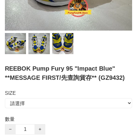
REEBOK Pump Fury 95 "Impact Blue"
**MESSAGE FIRST/先查詢貨存** (GZ9432)
SIZE
數量
−
+