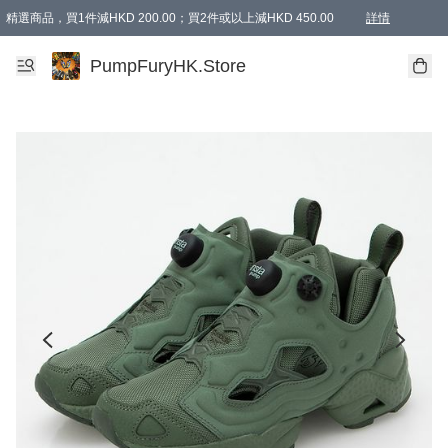
精選商品，買1件減HKD 200.00；買2件或以上減HKD 450.00
詳情
AAPE商品,會員專享9折或以上（按會員等級）AAPE products, members can enjoy 10% off
精選商品，任選買2件或以上減HKD 100.00
購物滿 HKD 800.00即享免運費優惠！（適用於 特定的送貨方式 )
詳情
PumpFuryHK.Store