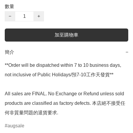
數量
−
+
加至購物車
簡介
−
**Order will be dispatched within 7 to 10 business days, 
not inclusive of Public Holidays/預7-10工作天發貨**

All sales are FINAL. No Exchange or Refund unless sold 
products are classified as factory defects. 本店絕不接受任
何非質量問題的退貨要求.
augsale