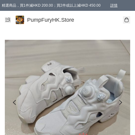
精選商品，買1件減HKD 200.00；買2件或以上減HKD 450.00
詳情
AAPE商品,會員專享9折或以上（按會員等級）AAPE products, members can enjoy 10% off
精選商品，任選買2件或以上減HKD 100.00
購物滿 HKD 800.00即享免運費優惠！（適用於 特定的送貨方式 )
詳情
PumpFuryHK.Store