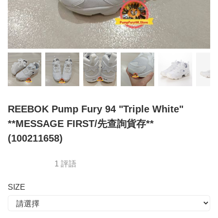
REEBOK Pump Fury 94 "Triple White"
**MESSAGE FIRST/先查詢貨存**
(100211658)
1 評語
SIZE