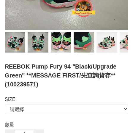
REEBOK Pump Fury 94 "Black/Upgrade
Green" **MESSAGE FIRST/先查詢貨存**
(100239571)
SIZE
數量