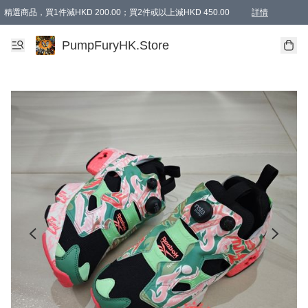
精選商品，買1件減HKD 200.00；買2件或以上減HKD 450.00
詳情
AAPE商品,會員專享9折或以上（按會員等級）AAPE products, members can enjoy 10% off
精選商品，任選買2件或以上減HKD 100.00
購物滿 HKD 800.00即享免運費優惠！（適用於 特定的送貨方式 )
詳情
PumpFuryHK.Store