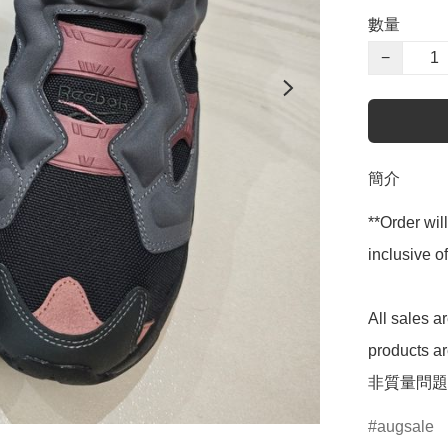
數量
−
簡介
**Order wil
inclusive
All sales 
products 
非質量問題
augsale