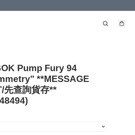
OK Pump Fury 94
mmetry" **MESSAGE
ST/先查詢貨存**
48494)