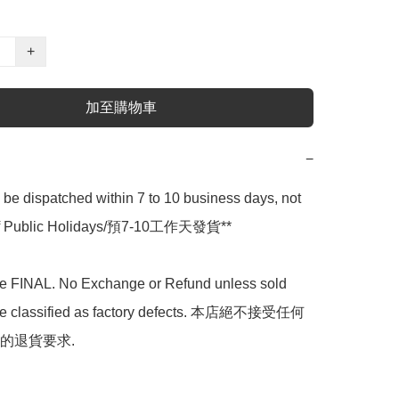
+
加至購物車
−
l be dispatched within 7 to 10 business days, not 
 of Public Holidays/預7-10工作天發貨**

are FINAL. No Exchange or Refund unless sold 
are classified as factory defects. 本店絕不接受任何
的退貨要求.