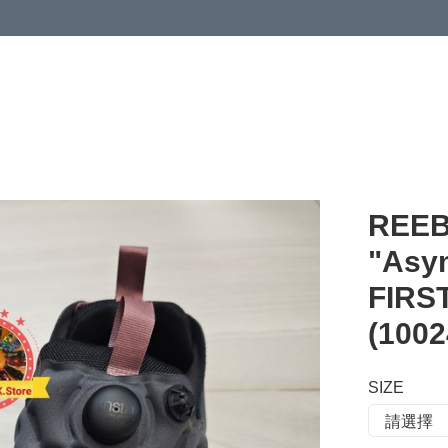
 or more (based on membership level)
詳情
REEB
"Asy
FIR
(1002
SIZE