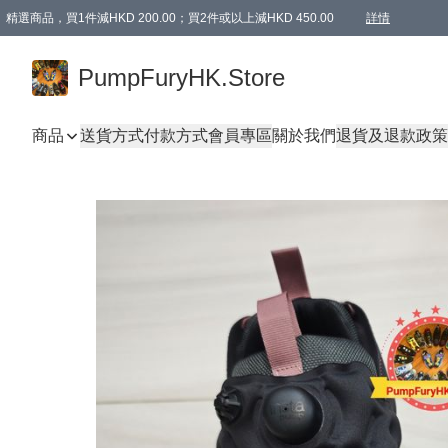
精選商品，買1件減HKD 200.00；買2件或以上減HKD 450.00
詳情
AAPE商品,會員專享9折或以上（按會員等級）AAPE products, members can enjoy 10% off
精選商品，任選買2件或以上減HKD 100.00
購物滿 HKD 800.00即享免運費優惠！（適用於 特定的送貨方式 )
詳情
PumpFuryHK.Store
商品
送貨方式
付款方式
會員專區
關於我們
退貨及退款政策