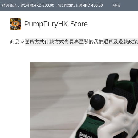
精選商品，買1件減HKD 200.00；買2件或以上減HKD 450.00
詳情
AAPE商品,會員專享9折或以上（按會員等級）AAPE products, members can enjoy 10% off
精選商品，任選買2件或以上減HKD 100.00
購物滿 HKD 800.00即享免運費優惠！（適用於 特定的送貨方式 )
詳情
PumpFuryHK.Store
商品
送貨方式
付款方式
會員專區
關於我們
退貨及退款政策