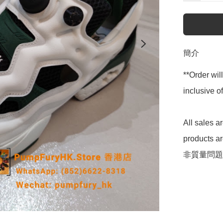
簡介
**Order wil
inclusive
All sales 
products 
非質量問題