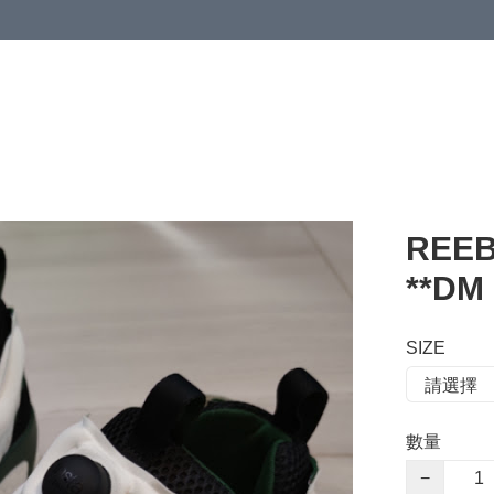
 or more (based on membership level)
詳情
REEB
**DM
SIZE
數量
−