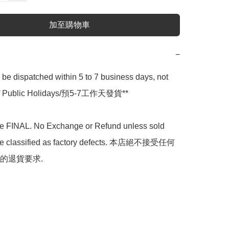
加至購物車
−
l be dispatched within 5 to 7 business days, not 
 of Public Holidays/預5-7工作天發貨**

are FINAL. No Exchange or Refund unless sold 
are classified as factory defects. 本店絕不接受任何
的退貨要求.