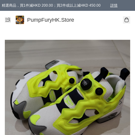
精選商品，買1件減HKD 200.00；買2件或以上減HKD 450.00
詳情
AAPE商品,會員專享9折或以上（按會員等級）AAPE products, members can enjoy 10% off
精選商品，任選買2件或以上減HKD 100.00
購物滿 HKD 800.00即享免運費優惠！（適用於 特定的送貨方式 )
詳情
PumpFuryHK.Store