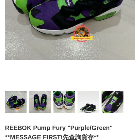
REEBOK Pump Fury "Purple/Green"
**MESSAGE FIRST/先查詢貨存**