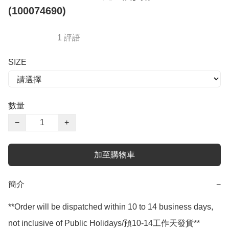
(100074690)
1 評語
SIZE
數量
−
+
加至購物車
簡介
−
**Order will be dispatched within 10 to 14 business days, 
not inclusive of Public Holidays/預10-14工作天發貨**
