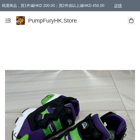
精選商品，買1件減HKD 200.00；買2件或以上減HKD 450.00
詳情
AAPE商品,會員專享9折或以上（按會員等級）AAPE products, members can enjoy 10% off
精選商品，任選買2件或以上減HKD 100.00
購物滿 HKD 800.00即享免運費優惠！（適用於 特定的送貨方式 )
詳情
PumpFuryHK.Store