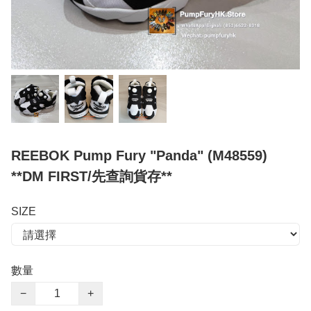
REEBOK Pump Fury "Panda" (M48559)
**DM FIRST/先查詢貨存**
SIZE
數量
−
+