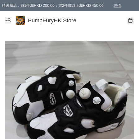
精選商品，買1件減HKD 200.00；買2件或以上減HKD 450.00
詳情
AAPE商品,會員專享9折或以上（按會員等級）AAPE products, members can enjoy 10% off
精選商品，任選買2件或以上減HKD 100.00
購物滿 HKD 800.00即享免運費優惠！（適用於 特定的送貨方式 )
詳情
PumpFuryHK.Store