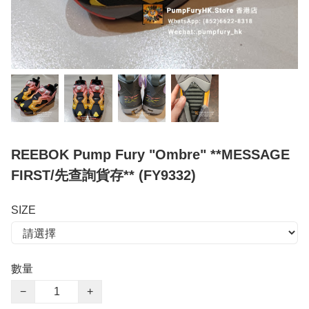
REEBOK Pump Fury "Ombre" **MESSAGE
FIRST/先查詢貨存** (FY9332)
SIZE
數量
−
+