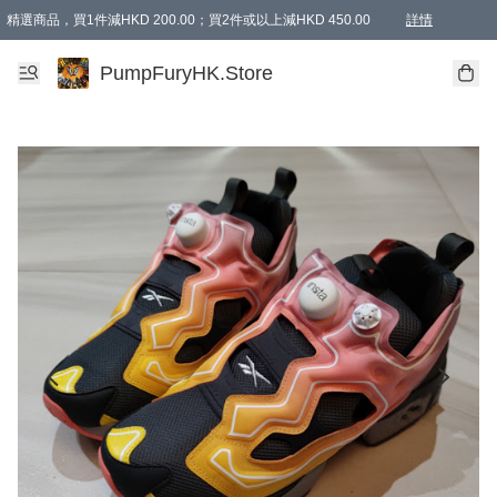
精選商品，買1件減HKD 200.00；買2件或以上減HKD 450.00
詳情
AAPE商品,會員專享9折或以上（按會員等級）AAPE products, members can enjoy 10% off
精選商品，任選買2件或以上減HKD 100.00
購物滿 HKD 800.00即享免運費優惠！（適用於 特定的送貨方式 )
詳情
PumpFuryHK.Store