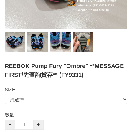
REEBOK Pump Fury "Ombre" **MESSAGE
FIRST/先查詢貨存** (FY9331)
SIZE
數量
−
+