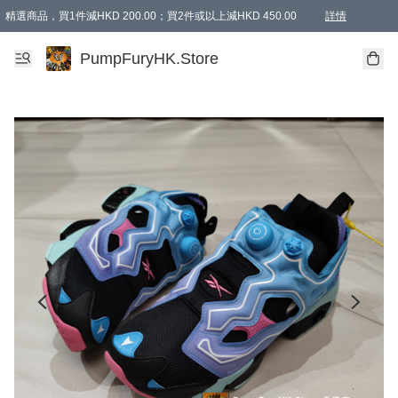
精選商品，買1件減HKD 200.00；買2件或以上減HKD 450.00
詳情
AAPE商品,會員專享9折或以上（按會員等級）AAPE products, members can enjoy 10% off
精選商品，任選買2件或以上減HKD 100.00
購物滿 HKD 800.00即享免運費優惠！（適用於 特定的送貨方式 )
詳情
PumpFuryHK.Store