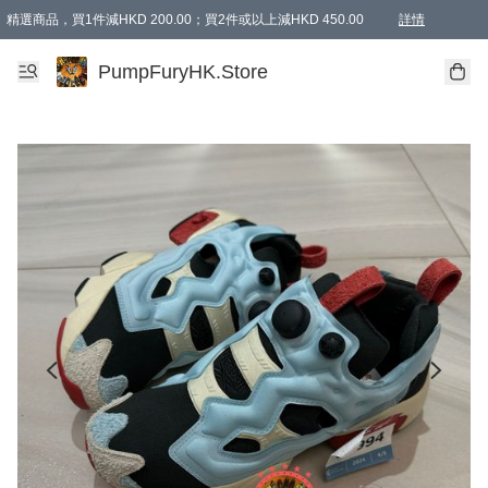
精選商品，買1件減HKD 200.00；買2件或以上減HKD 450.00
詳情
AAPE商品,會員專享9折或以上（按會員等級）AAPE products, members can enjoy 10% off
精選商品，任選買2件或以上減HKD 100.00
購物滿 HKD 800.00即享免運費優惠！（適用於 特定的送貨方式 )
詳情
PumpFuryHK.Store