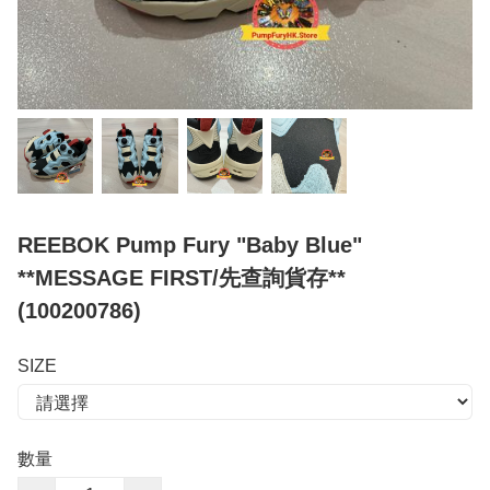
REEBOK Pump Fury "Baby Blue"
**MESSAGE FIRST/先查詢貨存**
(100200786)
SIZE
數量