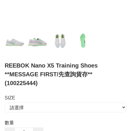
REEBOK Nano X5 Training Shoes
**MESSAGE FIRST/先查詢貨存**
(100225444)
SIZE
數量