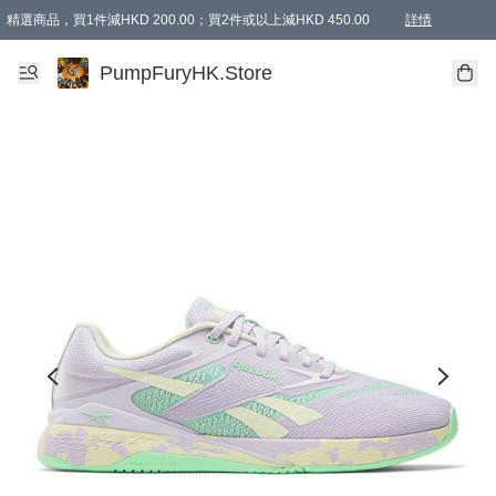
精選商品，買1件減HKD 200.00；買2件或以上減HKD 450.00
詳情
AAPE商品,會員專享9折或以上（按會員等級）AAPE products, members can enjoy 10% off
精選商品，任選買2件或以上減HKD 100.00
購物滿 HKD 800.00即享免運費優惠！（適用於 特定的送貨方式 )
詳情
PumpFuryHK.Store