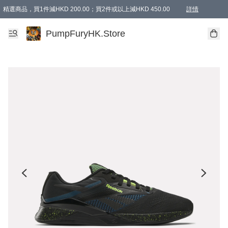
精選商品，買1件減HKD 200.00；買2件或以上減HKD 450.00
詳情
AAPE商品,會員專享9折或以上（按會員等級）AAPE products, members can enjoy 10% off
精選商品，任選買2件或以上減HKD 100.00
購物滿 HKD 800.00即享免運費優惠！（適用於 特定的送貨方式 )
詳情
PumpFuryHK.Store