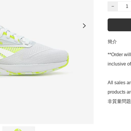
−
簡介
**Order wil
inclusive
All sales 
products 
非質量問題