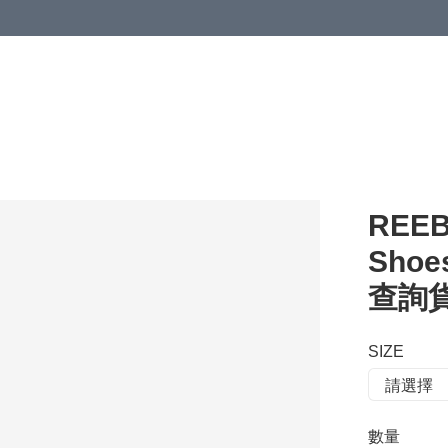
 or more (based on membership level)
詳情
REEB
Shoe
查詢貨存
SIZE
數量