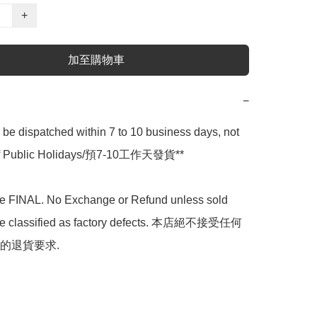
+
加至購物車
−
l be dispatched within 7 to 10 business days, not 
 of Public Holidays/預7-10工作天發貨**

are FINAL. No Exchange or Refund unless sold 
are classified as factory defects. 本店絕不接受任何
的退貨要求.