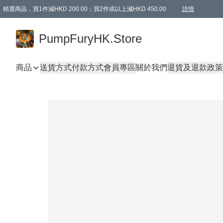
精選商品，買1件減HKD 200.00；買2件或以上減HKD 450.00
詳情
AAPE商品,會員專享9折或以上（按會員等級）AAPE products, members can enjoy 10% off
精選商品，任選買2件或以上減HKD 100.00
購物滿 HKD 800.00即享免運費優惠！（適用於 特定的送貨方式 )
詳情
PumpFuryHK.Store
商品
送貨方式
付款方式
會員專區
關於我們
退貨及退款政策